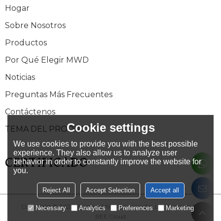
Hogar
Sobre Nosotros
Productos
Por Qué Elegir MWD
Noticias
Preguntas Más Frecuentes
Contáctenos
Cookie settings
TEMA DEL PRODUCTO
We use cookies to provide you with the best possible
experience. They also allow us to analyze user
CERTIFICADO
behavior in order to constantly improve the website for
you.
Reject All
Accept Selection
Accept all
Copyright © 2026
Shantou MWD ceramic Co.,Ltd.
Support By
Necessary
Analytics
Preferences
Marketing
BEE Cloud