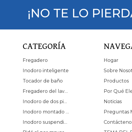
¡NO TE LO PIERD
CATEGORÍA
NAVEG
Fregadero
Hogar
Inodoro inteligente
Sobre Noso
Tocador de baño
Productos
Fregadero del lavabo
Por Qué El
Inodoro de dos piezas
Noticias
Inodoro montado en el suelo
Preguntas 
Inodoro suspendido en la pared
Contácteno