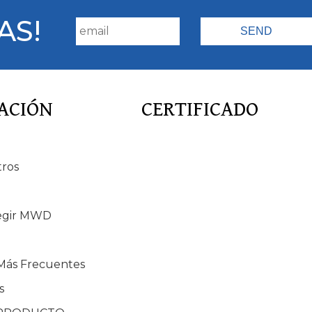
AS!
ACIÓN
CERTIFICADO
tros
egir MWD
Más Frecuentes
s