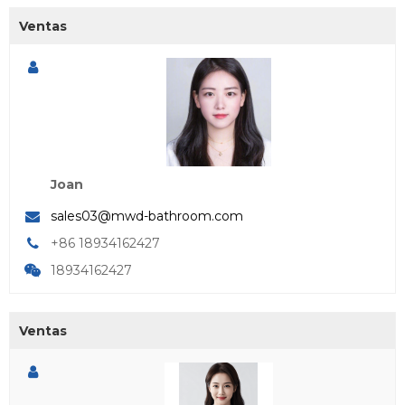
Ventas
Joan
sales03@mwd-bathroom.com
+86 18934162427
18934162427
Ventas