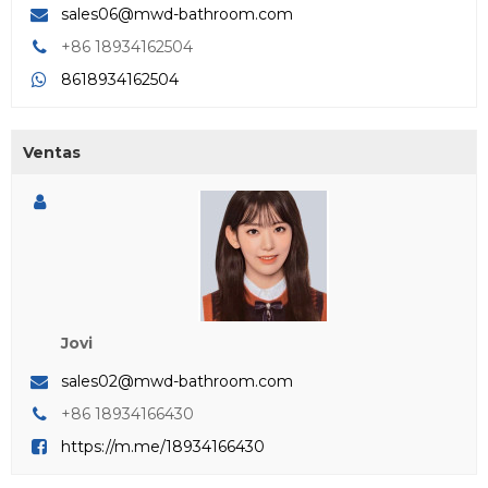
sales06@mwd-bathroom.com
+86 18934162504
8618934162504
Ventas
Jovi
sales02@mwd-bathroom.com
+86 18934166430
https://m.me/18934166430