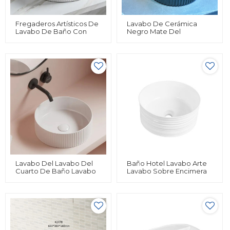
Fregaderos Artísticos De
Lavabo De Cerámica
Lavabo De Baño Con
Negro Mate Del
Borde Dorado Y
Mostrador Del Cuarto De
Encimera De Porcelana
Baño De La Encimera Del
De Lujo
Diseño Personalizado
Redondo Sobre El
Mostrador
Lavabo Del Lavabo Del
Baño Hotel Lavabo Arte
Cuarto De Baño Lavabo
Lavabo Sobre Encimera
Redondo Del Arte De La
De Montaje En Un Solo
Encimera De La
Recipiente Lavabo
Porcelana Del Hotel Del
Blanco
Recipiente Del
Recipiente