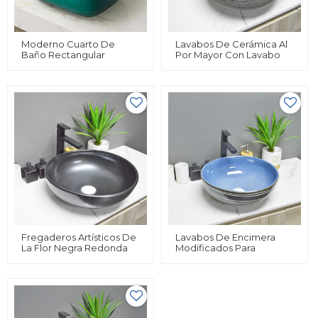
Moderno Cuarto De
Lavabos De Cerámica Al
Baño Rectangular
Por Mayor Con Lavabo
Brillante Colorido
De Encimera Certificado
Conutertop Lavabos De
Para Uso Hotelero
Cerámica
Fregaderos Artísticos De
Lavabos De Encimera
La Flor Negra Redonda
Modificados Para
De La Forma Del Lavabo
Requisitos Particulares
De Cerámica Para El
Aceptables Del Lavabo
Cuarto De Baño
De Cerámica De MWD
Para El Cuarto De Baño