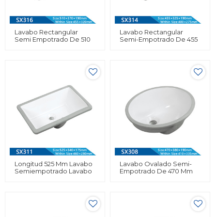
Lavabo Rectangular
Lavabo Rectangular
Semi Empotrado De 510
Semi-Empotrado De 455
Mm De Longitud,
Mm De Longitud,
Artículos Sanitarios Para
Artículos Sanitarios Para
Baño, Lavabo Inferior
Baño, Lavabo Para
Lavabo Bajo Encimera
Longitud 525 Mm Lavabo
Lavabo Ovalado Semi-
Semiempotrado Lavabo
Empotrado De 470 Mm
De Cerámica Al Por
De Longitud, Artículos
Mayor Lavabo
Sanitarios Para Baño,
Rectangular Lavabo De
Lavabo Bajo Encimera
Baño Lavabo Al Por
Mayor Bajo Encimera