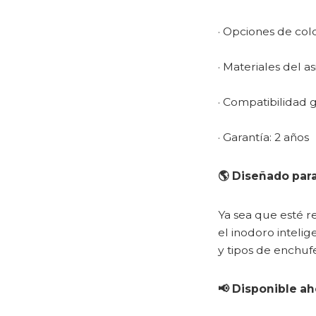
· Opciones de colo
· Materiales del a
· Compatibilidad g
· Garantía: 2 años
🌎 Diseñado para
Ya sea que esté r
el inodoro inteli
y tipos de enchuf
📢 Disponible ah