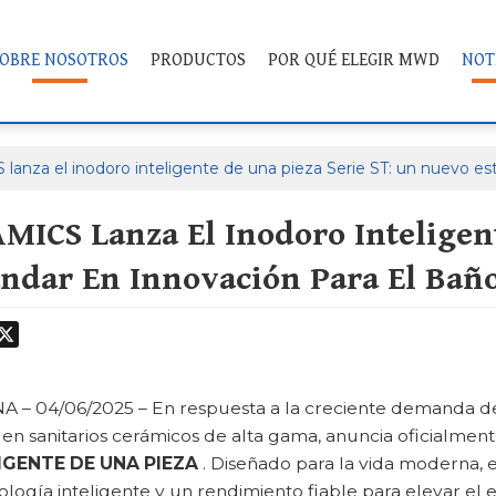
OBRE NOSOTROS
PRODUCTOS
POR QUÉ ELEGIR MWD
NOT
za el inodoro inteligente de una pieza Serie ST: un nuevo está
CS Lanza El Inodoro Inteligent
ndar En Innovación Para El Baño
odon
hatsApp
X
– 04/06/2025 – En respuesta a la creciente demanda de s
r en sanitarios cerámicos de alta gama, anuncia oficialmen
GENTE DE UNA PIEZA
. Diseñado para la vida moderna,
logía inteligente y un rendimiento fiable para elevar el e