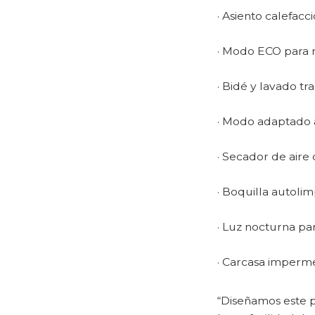
· Asiento calefac
· Modo ECO para 
· Bidé y lavado t
· Modo adaptado a 
· Secador de aire
· Boquilla autoli
· Luz nocturna p
· Carcasa imperme
“Diseñamos este p