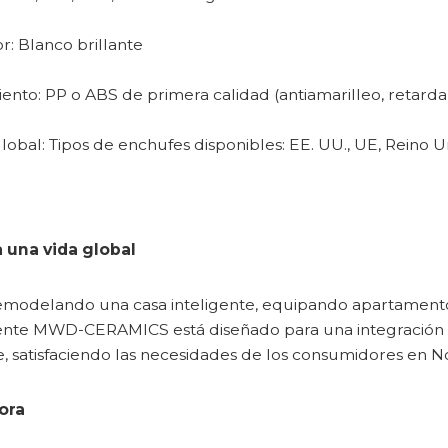
r: Blanco brillante
siento: PP o ABS de primera calidad (antiamarilleo, retard
lobal: Tipos de enchufes disponibles: EE. UU., UE, Reino U
 una vida global
emodelando una casa inteligente, equipando apartamentos
gente MWD-CERAMICS está diseñado para una integración u
e, satisfaciendo las necesidades de los consumidores en No
ora