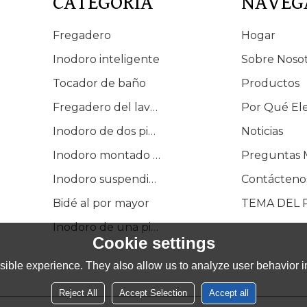
CATEGORÍA
NAVEG
Fregadero
Hogar
Inodoro inteligente
Sobre Noso
Tocador de baño
Productos
Fregadero del lavabo
Por Qué El
Inodoro de dos piezas
Noticias
Inodoro montado en el suelo
Preguntas 
Inodoro suspendido en la pared
Contácteno
Bidé al por mayor
TEMA DEL
Inodoro de una pieza
Cookie settings
ible experience. They also allow us to analyze user behavior in
Reject All
Accept Selection
Accept all