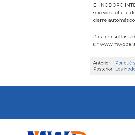
El INODORO INTEL
sitio web oficial 
cierre automático
Para consultas sob
👉
www.mwdcera
Anterior
¿Por qué s
Posterior
Los inodo