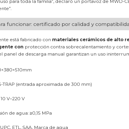
e uso para toda la familia”, declaró un portavoz de MWD-
ente”.
ra funcionar: certificado por calidad y compatibilid
gente está fabricado con
materiales cerámicos de alto 
igente con
protección contra sobrecalentamiento y cortes
 el panel de descarga manual garantizan un uso ininterru
680×380×510mm
: S-TRAP (entrada aproximada de 300 mm)
 110 V–220 V
esión de agua: ≥0,15 MPa
: CUPC, ETL, SAA, Marca de agua