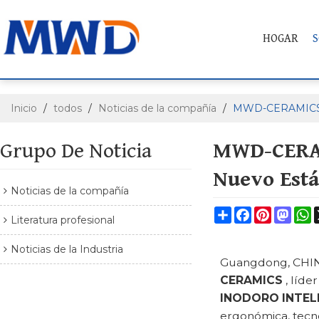
HOGAR
S
Inicio
/
todos
/
Noticias de la compañía
/
MWD-CERAMICS lan
Grupo De Noticia
MWD-CERAMI
Nuevo Está
Noticias de la compañía
Share
Facebook
Pinterest
Mast
W
Literatura profesional
Noticias de la Industria
Guangdong, CHINA 
CERAMICS
, líde
INODORO INTELI
ergonómica, tecno