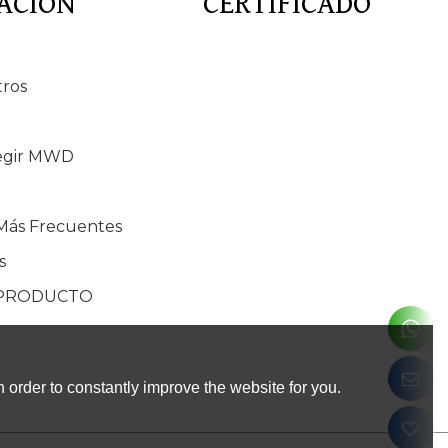
ACIÓN
CERTIFICADO
tros
egir MWD
Más Frecuentes
s
 PRODUCTO
 order to constantly improve the website for you.