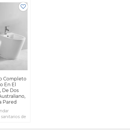
o Completo
o En El
, De Dos
Australiano,
La Pared
ndar
s sanitarios de
a esmaltada,
suelo,