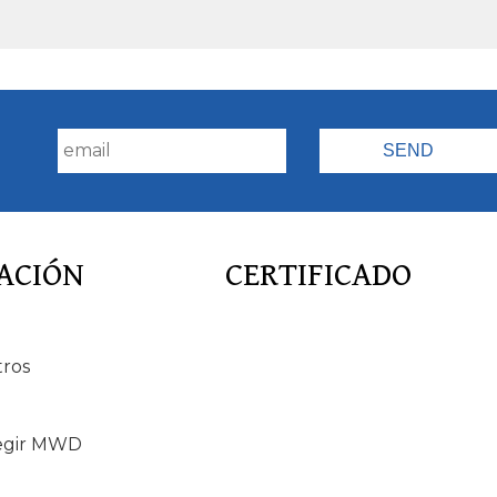
!
ACIÓN
CERTIFICADO
tros
egir MWD