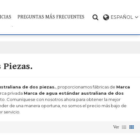
ICIAS
PREGUNTAS MÁS FRECUENTES
ESPAÑOL
CONTÁCTENOS
TEMA DEL PRODUCTO
 Piezas.
straliana de dos piezas.
, proporcionamos fábricas de
Marca
arca privada
Marca de agua estándar australiana de dos
ato. Comuníquese con nosotros ahora para obtener la mejor
nder de una manera oportuna, no somos el precio más bajo de
r servicio.
Ver