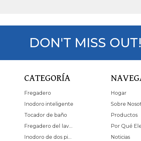
de inodoro
DON'T MISS OUT
CATEGORÍA
NAVEG
Fregadero
Hogar
Inodoro inteligente
Sobre Noso
Tocador de baño
Productos
Fregadero del lavabo
Por Qué El
Inodoro de dos piezas
Noticias