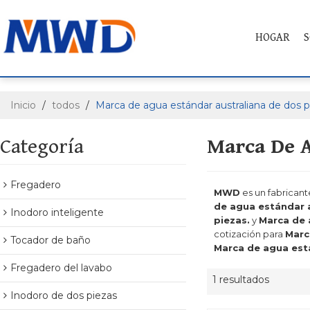
HOGAR
S
Inicio
/
todos
/
Marca de agua estándar australiana de dos p
Categoría
Marca De A
Fregadero
MWD
es un fabrican
de agua estándar a
Inodoro inteligente
piezas.
y
Marca de 
cotización para
Marc
Tocador de baño
Marca de agua está
Fregadero del lavabo
1 resultados
Inodoro de dos piezas