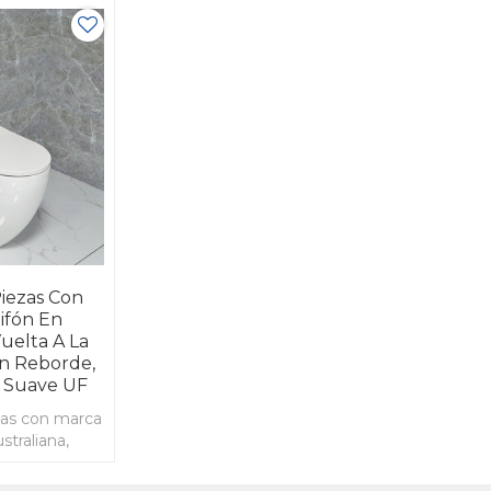
iezas Con
ifón En
uelta A La
in Reborde,
e Suave UF
zas con marca
straliana,
 p, inodoro
r blanco sin