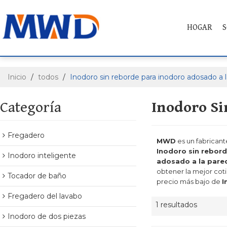
HOGAR
S
Inicio
/
todos
/
Inodoro sin reborde para inodoro adosado a 
Categoría
Inodoro Si
Fregadero
MWD
es un fabrican
Inodoro sin rebor
Inodoro inteligente
adosado a la pare
obtener la mejor cot
Tocador de baño
precio más bajo de
I
Fregadero del lavabo
1 resultados
Inodoro de dos piezas