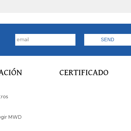
!
ACIÓN
CERTIFICADO
tros
egir MWD