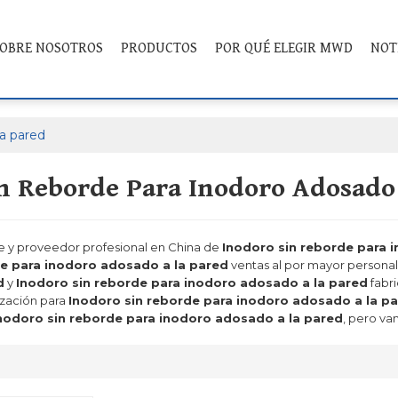
OBRE NOSOTROS
PRODUCTOS
POR QUÉ ELEGIR MWD
NOT
la pared
n Reborde Para Inodoro Adosado
te y proveedor profesional en China de
Inodoro sin reborde para 
de para inodoro adosado a la pared
ventas al por mayor persona
d
y
Inodoro sin reborde para inodoro adosado a la pared
fabr
ización para
Inodoro sin reborde para inodoro adosado a la p
nodoro sin reborde para inodoro adosado a la pared
, pero va