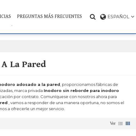
ICIAS
PREGUNTAS MÁS FRECUENTES
ESPAÑOL
CONTÁCTENOS
TEMA DEL PRODUCTO
 A La Pared
inodoro adosado a la pared
, proporcionamos fábricas de
lizadas, marca privada
Inodoro sin reborde para inodoro
icación por contrato. Comuníquese con nosotros ahora para
ared
, vamos a responder de una manera oportuna, no somos el
mos a ofrecerle un mejor servicio.
Ver