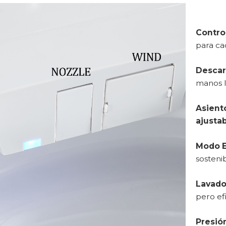
Contro
para ca
Descar
manos l
Asient
ajusta
Modo 
sosteni
Lavado
pero ef
Presió