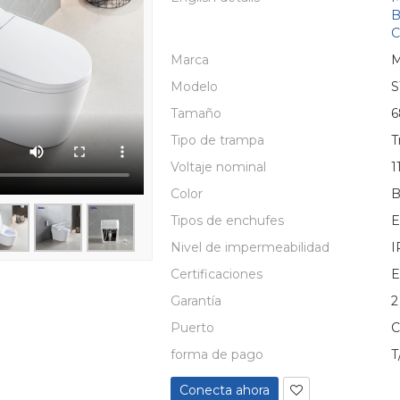
B
C
Marca
Modelo
S
Tamaño
6
Tipo de trampa
T
Voltaje nominal
1
Color
B
Tipos de enchufes
E
Nivel de impermeabilidad
I
Certificaciones
E
Garantía
2
Puerto
C
forma de pago
T
Conecta ahora