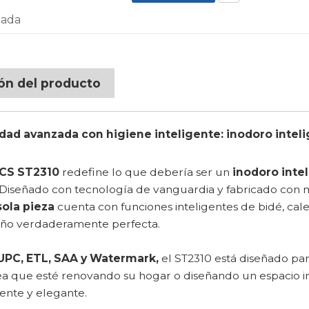
lada
ión del producto
ad avanzada con higiene inteligente: inodoro inte
S ST2310
redefine lo que debería ser un
inodoro inte
Diseñado con tecnología de vanguardia y fabricado con m
sola pieza
cuenta con funciones inteligentes de bidé, ca
año verdaderamente perfecta.
UPC, ETL, SAA y Watermark,
el ST2310 está diseñado par
ea que esté renovando su hogar o diseñando un espacio in
ente y elegante.