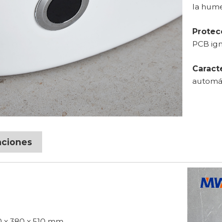
la hum
Protec
PCB ign
Caract
automát
aciones
0 x 380 x 510 mm