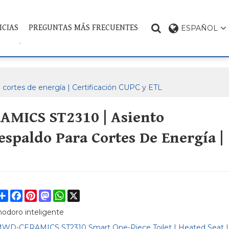
ICIAS
PREGUNTAS MÁS FRECUENTES
ESPAÑOL
CONTÁCTENOS
TEMA DEL PRODUCTO
cortes de energía | Certificación CUPC y ETL
AMICS ST2310 | Asiento
Respaldo Para Cortes De Energía |
Share
Facebook
Pinterest
Mastodon
WhatsApp
X
nodoro inteligente
WD-CERAMICS ST2310 Smart One-Piece Toilet | Heated Seat |