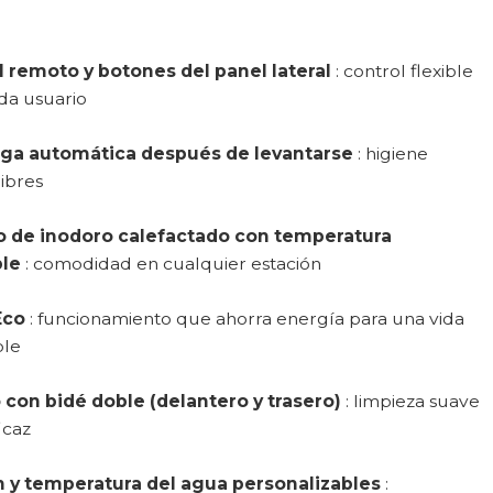
l remoto y botones del panel lateral
: control flexible
da usuario
ga automática después de levantarse
: higiene
ibres
o de inodoro calefactado con temperatura
ble
: comodidad en cualquier estación
Eco
: funcionamiento que ahorra energía para una vida
ble
 con bidé doble (delantero y trasero)
: limpieza suave
icaz
n y temperatura del agua personalizables
: