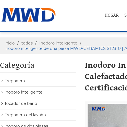
HOGAR
S
Inicio
/
todos
/
Inodoro inteligente
/
Inodoro inteligente de una pieza MWD-CERAMICS ST2310 | Asie
Categoría
Inodoro In
Calefactad
Fregadero
Certificac
Inodoro inteligente
Tocador de baño
Fregadero del lavabo
Inodoro de dos piezas