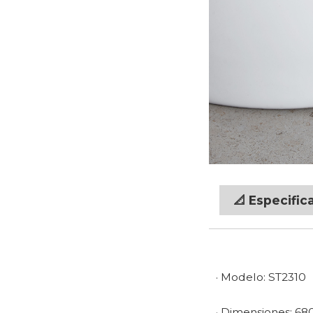
📐 Especific
· Modelo: ST2310
· Dimensiones: 68