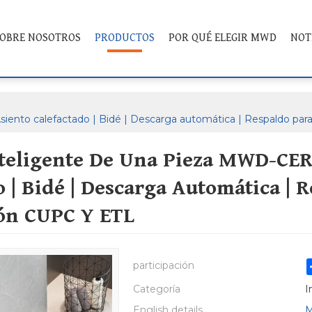
OBRE NOSOTROS
PRODUCTOS
POR QUÉ ELEGIR MWD
NOT
nto calefactado | Bidé | Descarga automática | Respaldo para 
teligente De Una Pieza MWD-CER
o | Bidé | Descarga Automática | 
ión CUPC Y ETL
participación
Categoría
I
English details
M