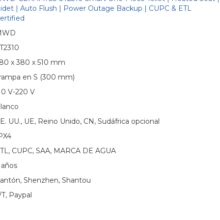
idet | Auto Flush | Power Outage Backup | CUPC & ETL
ertified
MWD
T2310
80 x 380 x 510 mm
rampa en S (300 mm)
10 V-220 V
lanco
E. UU., UE, Reino Unido, CN, Sudáfrica opcional
PX4
TL, CUPC, SAA, MARCA DE AGUA
 años
antón, Shenzhen, Shantou
/T, Paypal