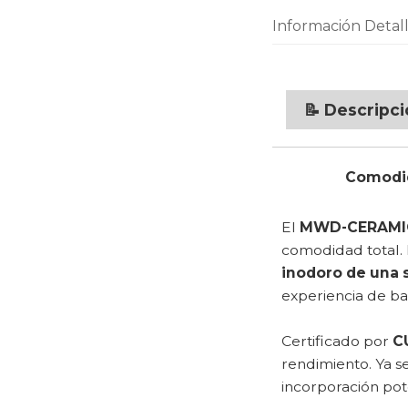
Información Detal
📝 Descripc
Comodid
El
MWD-CERAMIC
comodidad total. 
inodoro de una 
experiencia de b
Certificado por
C
rendimiento. Ya s
incorporación pot