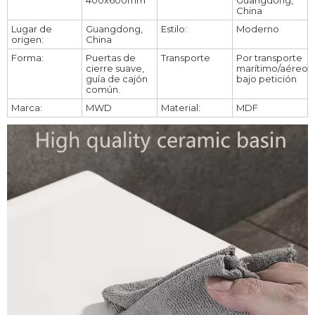
400x600mm
Guangdong,
China
Lugar de
Guangdong,
Estilo:
Moderno
origen:
China
Forma:
Puertas de
Transporte
Por transporte
cierre suave,
marítimo/aéreo
guía de cajón
bajo petición
común.
Marca:
MWD
Material:
MDF