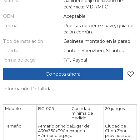
Material
Gabinete bajo de lavabo de
cerámica: MDF/MFC
OEM
Aceptable
Forma
Puertas de cierre suave, guía de
cajón común.
Tipo de instalación
Gabinete montado en la pared
Puerto
Cantón, Shenzhen, Shantou
forma de pago
T/T, Paypal
Conecta ahora
Información Detallada
Modelo:
BC-005
Cantidad
20 juegos
mínima de
pedido:
Tamaño:
Armario principal:
Lugar de
Ciudad de
430x350x390mm
origen
Chou Zhou,
+ Armario espejo
provincia de