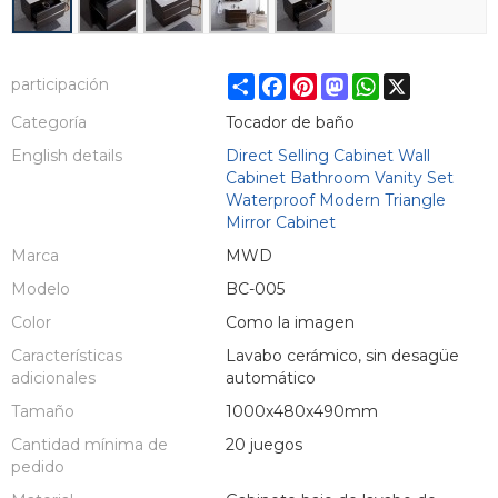
Share
Facebook
Pinterest
Mastodon
WhatsApp
X
participación
Categoría
Tocador de baño
English details
Direct Selling Cabinet Wall
Cabinet Bathroom Vanity Set
Waterproof Modern Triangle
Mirror Cabinet
Marca
MWD
Modelo
BC-005
Color
Como la imagen
Características
Lavabo cerámico, sin desagüe
adicionales
automático
Tamaño
1000x480x490mm
Cantidad mínima de
20 juegos
pedido