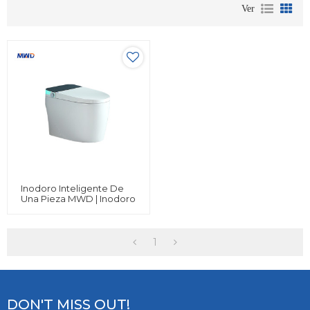
Ver
Inodoro Inteligente De
Una Pieza MWD | Inodoro
Bidé De Cerámica De
Lujo Con Tapa
Automática, Asiento
Calefactado Y Control
1
Remoto
DON'T MISS OUT!